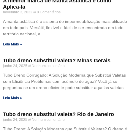
A melhor marca de Manta Asfáltica e como
Aplica-la
novembro 3, 2022
8 Comentários
A manta asfáltica é o sistema de impermeabilização mais utilizado
em todo país. Versátil, flexível e fácil de ser encontrada em todo
território nacional, a
Leia Mais »
Tubo dreno substitui valeta? Minas Gerais
junho 24, 2025
Nenhum comentário
Tubo Dreno Corrugado: A Solução Moderna que Substitui Valetas
com Eficiência Problemas com acúmulo de água? Você já se
perguntou se um dreno eficiente pode substituir aquelas valetas
Leia Mais »
Tubo dreno substitui valeta? Rio de Janeiro
junho 24, 2025
Nenhum comentário
Tubo Dreno: A Solução Moderna que Substitui Valetas? O dreno é