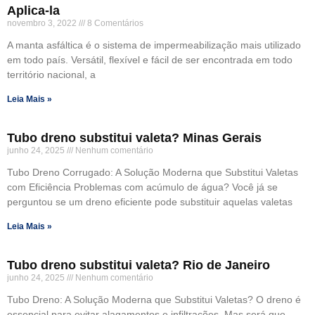
Aplica-la
novembro 3, 2022
8 Comentários
A manta asfáltica é o sistema de impermeabilização mais utilizado
em todo país. Versátil, flexível e fácil de ser encontrada em todo
território nacional, a
Leia Mais »
Tubo dreno substitui valeta? Minas Gerais
junho 24, 2025
Nenhum comentário
Tubo Dreno Corrugado: A Solução Moderna que Substitui Valetas
com Eficiência Problemas com acúmulo de água? Você já se
perguntou se um dreno eficiente pode substituir aquelas valetas
Leia Mais »
Tubo dreno substitui valeta? Rio de Janeiro
junho 24, 2025
Nenhum comentário
Tubo Dreno: A Solução Moderna que Substitui Valetas? O dreno é
essencial para evitar alagamentos e infiltrações. Mas será que