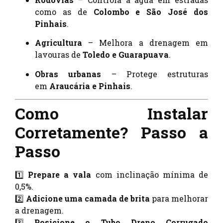
como as de
Colombo e São José dos
Pinhais
.
Agricultura
– Melhora a drenagem em
lavouras de
Toledo e Guarapuava
.
Obras urbanas
– Protege estruturas
em
Araucária e Pinhais
.
Como Instalar
Corretamente? Passo a
Passo
1️⃣
Prepare a vala
com inclinação mínima de
0,5%.
2️⃣
Adicione uma camada de brita
para melhorar
a drenagem.
3️⃣
Posicione o Tubo Dreno Corrugado