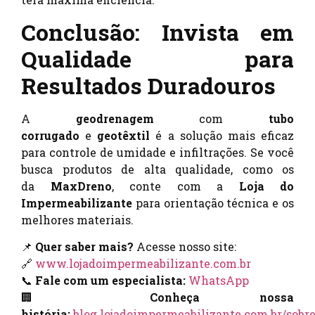
Conclusão: Invista em
Qualidade para
Resultados Duradouros
A
geodrenagem
com
tubo
corrugado
e
geotêxtil
é a solução mais eficaz
para controle de umidade e infiltrações. Se você
busca produtos de alta qualidade, como os
da
MaxDreno
, conte com a
Loja do
Impermeabilizante
para orientação técnica e os
melhores materiais.
📌
Quer saber mais?
Acesse nosso site:
🔗
www.lojadoimpermeabilizante.com.br
📞
Fale com um especialista:
WhatsApp
🏢
Conheça nossa
história:
blog.lojadoimpermeabilizante.com.br/sobre