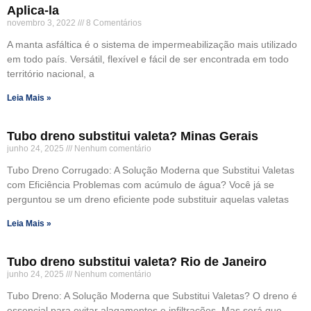
Aplica-la
novembro 3, 2022
8 Comentários
A manta asfáltica é o sistema de impermeabilização mais utilizado
em todo país. Versátil, flexível e fácil de ser encontrada em todo
território nacional, a
Leia Mais »
Tubo dreno substitui valeta? Minas Gerais
junho 24, 2025
Nenhum comentário
Tubo Dreno Corrugado: A Solução Moderna que Substitui Valetas
com Eficiência Problemas com acúmulo de água? Você já se
perguntou se um dreno eficiente pode substituir aquelas valetas
Leia Mais »
Tubo dreno substitui valeta? Rio de Janeiro
junho 24, 2025
Nenhum comentário
Tubo Dreno: A Solução Moderna que Substitui Valetas? O dreno é
essencial para evitar alagamentos e infiltrações. Mas será que