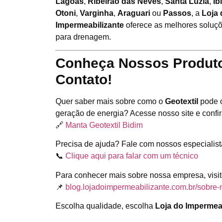
Lagoas
,
Ribeirão das Neves
,
Santa Luzia
,
Ibi
Otoni
,
Varginha
,
Araguari
ou
Passos
, a
Loja 
Impermeabilizante
oferece as melhores solu
para drenagem.
Conheça Nossos Produto
Contato!
Quer saber mais sobre como o
Geotextil
pode o
geração de energia? Acesse nosso site e confir
🔗
Manta Geotextil Bidim
Precisa de ajuda? Fale com nossos especialis
📞
Clique aqui para falar com um técnico
Para conhecer mais sobre nossa empresa, visit
📌
blog.lojadoimpermeabilizante.com.br/sobre-
Escolha qualidade, escolha
Loja do Impermea