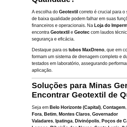
A escolha do
Geotextil
correto é crucial para o
de baixa qualidade podem falhar em suas funç
financeiros e operacionais. Na
Loja do Imperm
encontra
Geotextil
e
Geotec
com laudos técnic
segurança e eficácia.
Destaque para os
tubos MaxDreno
, que em c
formam um sistema de drenagem completo e du
testados em laboratório, assegurando performa
aplicação.
Soluções para Minas Ge
Encontrar Geotextil de Q
Seja em
Belo Horizonte (Capital)
,
Contagem
Fora
,
Betim
,
Montes Claros
,
Governador
Valadares
,
Ipatinga
,
Divinópolis
,
Poços de C