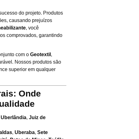
 sucesso do projeto. Produtos
ões, causando prejuízos
eabilizante
, você
os comprovados, garantindo
onjunto com o
Geotextil
,
rável. Nossos produtos são
nce superior em qualquer
rais: Onde
ualidade
,
Uberlândia
,
Juiz de
aldas
,
Uberaba
,
Sete