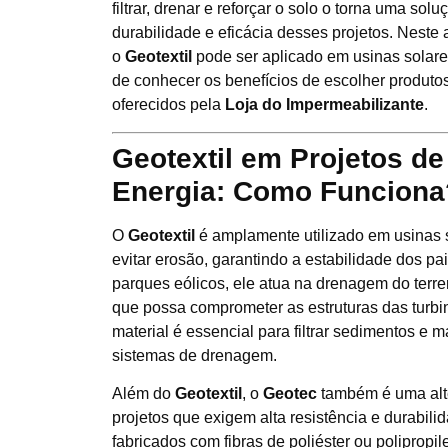
filtrar, drenar e reforçar o solo o torna uma solu
durabilidade e eficácia desses projetos. Neste 
o
Geotextil
pode ser aplicado em usinas solares
de conhecer os benefícios de escolher produto
oferecidos pela
Loja do Impermeabilizante
.
Geotextil em Projetos d
Energia: Como Funciona
O
Geotextil
é amplamente utilizado em usinas s
evitar erosão, garantindo a estabilidade dos pa
parques eólicos, ele atua na drenagem do terr
que possa comprometer as estruturas das turbin
material é essencial para filtrar sedimentos e m
sistemas de drenagem.
Além do
Geotextil
, o
Geotec
também é uma alte
projetos que exigem alta resistência e durabil
fabricados com fibras de poliéster ou polipropi