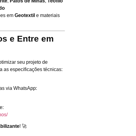
rité
,
Patos de Minas
,
Teófilo
do
ções em
Geotextil
e materiais
s e Entre em
timizar seu projeto de
a as especificações técnicas:
tas via WhatsApp:
e:
nos/
bilizante
! 🚀