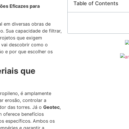
Table of Contents
ões Eficazes para
al em diversas obras de
ão. Sua capacidade de filtrar,
 projetos que exigem
ê vai descobrir como o
ão e por que escolher os
riais que
propileno, é amplamente
ar erosão, controlar a
or das torres. Já o
Geotec
,
 oferece benefícios
tos específicos. Ambos os
empéries e garantir a