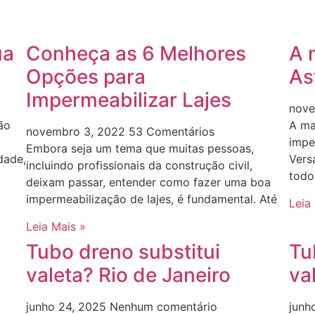
ua
Conheça as 6 Melhores
A 
Opções para
As
Impermeabilizar Lajes
nove
ão
A ma
novembro 3, 2022
53 Comentários
impe
Embora seja um tema que muitas pessoas,
dade,
Versá
incluindo profissionais da construção civil,
todo 
deixam passar, entender como fazer uma boa
impermeabilização de lajes, é fundamental. Até
Leia
Leia Mais »
Tubo dreno substitui
Tu
valeta? Rio de Janeiro
va
junho 24, 2025
Nenhum comentário
junh