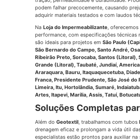
tração, permeabilidade e durabilidade. Prod
podem falhar precocemente, causando prejuíz
adquirir materiais testados e com laudos téc
Na
Loja do Impermeabilizante
, oferecemos
performance, com especificações técnicas 
são ideais para projetos em
São Paulo (Capi
São Bernardo do Campo, Santo André, Osa
Ribeirão Preto, Sorocaba, Santos (Litoral), 
Grande (Litoral), Taubaté, Jundiaí, America
Araraquara, Bauru, Itaquaquecetuba, Diad
Franca, Presidente Prudente, São José do R
Limeira, Itu, Hortolândia, Sumaré, Indaiatu
Artes, Itapevi, Marília, Assis, Tatuí, Botucat
Soluções Completas par
Além do
Geotextil
, trabalhamos com tubos
drenagem eficaz e prolongam a vida útil da
especialistas estão prontos para auxiliar n