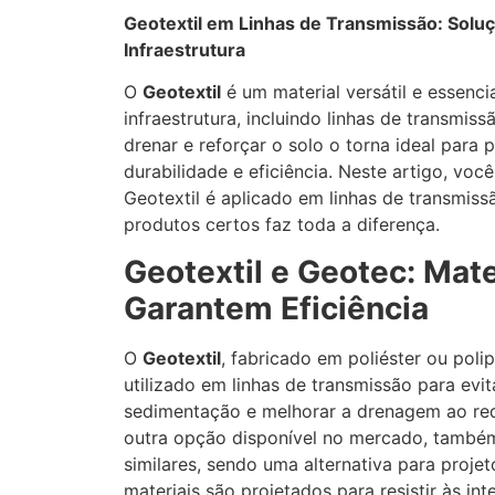
Geotextil em Linhas de Transmissão: Soluç
Infraestrutura
O
Geotextil
é um material versátil e essenci
infraestrutura, incluindo linhas de transmiss
drenar e reforçar o solo o torna ideal para
durabilidade e eficiência. Neste artigo, voc
Geotextil é aplicado em linhas de transmiss
produtos certos faz toda a diferença.
Geotextil e Geotec: Mate
Garantem Eficiência
O
Geotextil
, fabricado em poliéster ou poli
utilizado em linhas de transmissão para evit
sedimentação e melhorar a drenagem ao red
outra opção disponível no mercado, também
similares, sendo uma alternativa para proje
materiais são projetados para resistir às int