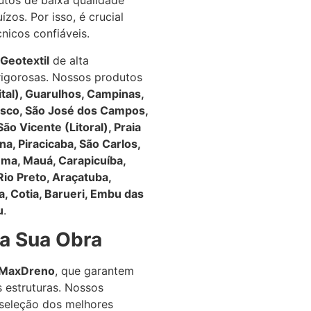
utos de baixa qualidade
os. Por isso, é crucial
nicos confiáveis.
Geotextil
de alta
rigorosas. Nossos produtos
tal), Guarulhos, Campinas,
sco, São José dos Campos,
São Vicente (Litoral), Praia
na, Piracicaba, São Carlos,
ema, Mauá, Carapicuíba,
io Preto, Araçatuba,
ba, Cotia, Barueri, Embu das
u
.
a Sua Obra
MaxDreno
, que garantem
s estruturas. Nossos
a seleção dos melhores