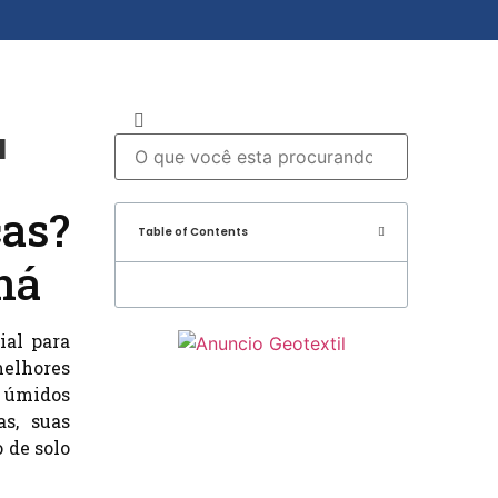
á
as?
Table of Contents
ná
ial para
elhores
s úmidos
s, suas
 de solo