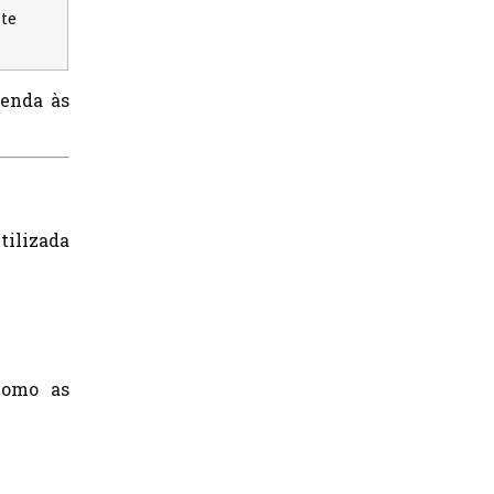
nte
tenda às
tilizada
como as