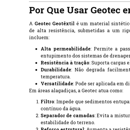
Por Que Usar Geotec 
A
Geotec Geotêxtil
é um material sintético
de alta resistência, submetidas a um rig
incluem:
Alta permeabilidade
: Permite a pas
entupimento dos sistemas de drenage
Resistência à tração
: Suporta cargas 
Durabilidade
: Não degrada facilmen
temperatura.
Versatilidade
: Pode ser aplicada em di
Em áreas alagadiças, a Geotec atua como:
Filtro
: Impede que sedimentos entupa
contínuo da água.
Separador de camadas
: Evita a mistu
estabilidade do terreno.
Reforço estrutural
: Aumenta a resistê