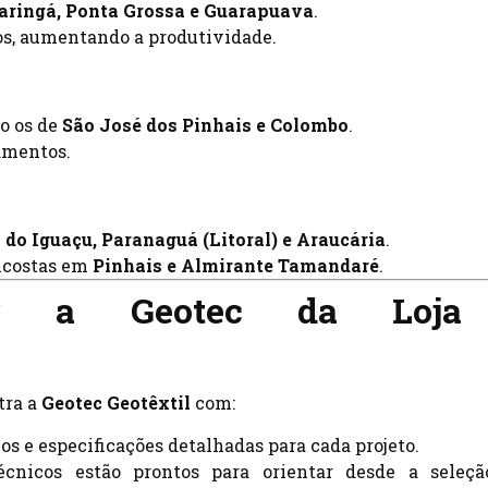
ringá, Ponta Grossa e Guarapuava
.
s, aumentando a produtividade.
o os de
São José dos Pinhais e Colombo
.
amentos.
 do Iguaçu, Paranaguá (Litoral) e Araucária
.
ncostas em
Pinhais e Almirante Tamandaré
.
er a Geotec da Loja
tra a
Geotec Geotêxtil
com:
cos e especificações detalhadas para cada projeto.
écnicos estão prontos para orientar desde a seleç