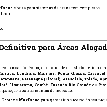
Dreno
e brita para sistemas de drenagem completos.
têxtil:
p:
Definitiva para Áreas Alagad
uem busca eficiência, durabilidade e custo-benefício em 
Curitiba, Londrina, Maringá, Ponta Grossa, Cascavel
uarapuava, Paranaguá (Litoral), Araucária, Toledo, Ap
daré, Umuarama, Cambé, Fazenda Rio Grande ou Pira
mparação a outras mantas do mercado.
a
Geotec
e
MaxDreno
para garantir o sucesso do seu proje