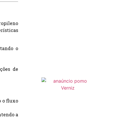
ropileno
rísticas
itando o
ções de
o o fluxo
ntendo a