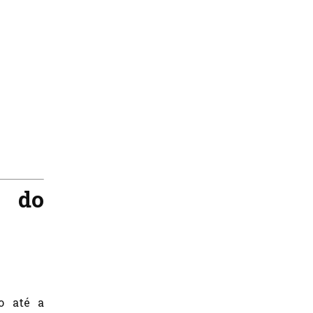
 do
ão até a