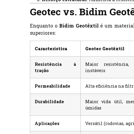
Geotec vs. Bidim Geotê
Enquanto o
Bidim Geotêxtil
é um material
superiores:
Característica
Geotec Geotêxtil
Resistência à
Maior resistência,
tração
instáveis
Permeabilidade
Alta eficiência na filt
Durabilidade
Maior vida útil, m
úmidas
Aplicações
Versátil (rodovias, agr