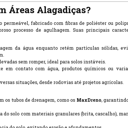
em Áreas Alagadiças?
 permeável, fabricado com fibras de poliéster ou polip
oroso processo de agulhagem. Suas principais caracte
sagem da água enquanto retém partículas sólidas, ev
m.
elevadas sem romper, ideal para solos instáveis.
te em contato com água, produtos químicos ou varia
versas situações, desde rodovias até projetos agrícolas.
m os tubos de drenagem, como os
MaxDreno
, garantind
ra do solo com materiais granulares (brita, cascalho), ma
ncia do solo, evitando erosão e afundamentos.