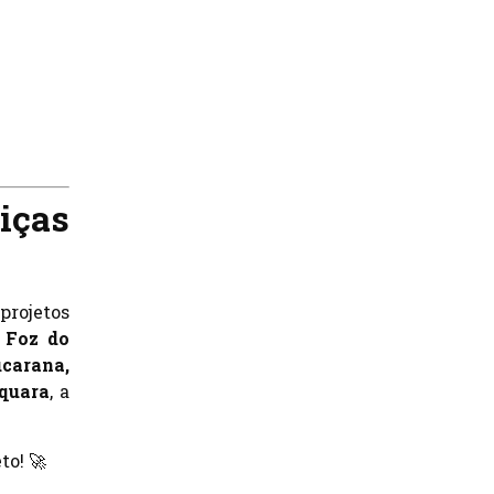
iças
projetos
, Foz do
ucarana,
quara
, a
to! 🚀