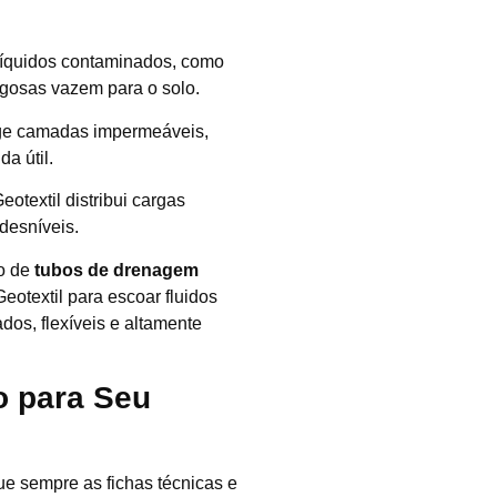
ra líquidos contaminados, como
igosas vazem para o solo.
ege camadas impermeáveis,
a útil.
eotextil distribui cargas
desníveis.
o de
tubos de drenagem
eotextil para escoar fluidos
os, flexíveis e altamente
o para Seu
ue sempre as fichas técnicas e