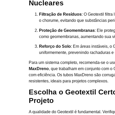
Nucleares
Filtração de Resíduos
: O Geotextil filt
o chorume, evitando que substâncias per
Proteção de Geomembranas
: Ele prot
como geomembranas, aumentando sua vid
Reforço do Solo
: Em áreas instáveis, o G
uniformemente, prevenindo rachaduras e 
Para um sistema completo, recomenda-se o us
MaxDreno
, que trabalham em conjunto com o G
com eficiência. Os tubos MaxDreno são corrugad
resistentes, ideais para projetos complexos.
Escolha o Geotextil Cert
Projeto
A qualidade do Geotextil é fundamental. Verifiq