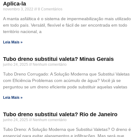
Aplica-la
novembro 3, 2022
8 Comentários
A manta asfáltica é o sistema de impermeabilização mais utilizado
em todo país. Versátil, flexível e fácil de ser encontrada em todo
território nacional, a
Leia Mais »
Tubo dreno substitui valeta? Minas Gerais
junho 24, 2025
Nenhum comentário
Tubo Dreno Corrugado: A Solução Moderna que Substitui Valetas
com Eficiência Problemas com acúmulo de água? Você já se
perguntou se um dreno eficiente pode substituir aquelas valetas
Leia Mais »
Tubo dreno substitui valeta? Rio de Janeiro
junho 24, 2025
Nenhum comentário
Tubo Dreno: A Solução Moderna que Substitui Valetas? O dreno é
essencial para evitar alagamentos e infiltrações. Mas será que