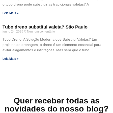
o tubo dreno pode substituir as tradicionais valetas? A
Leia Mais »
Tubo dreno substitui valeta? São Paulo
junho 24, 2025
Nenhum comentário
Tubo Dreno: A Solução Moderna que Substitui Valetas? Em
projetos de drenagem, o dreno é um elemento essencial para
evitar alagamentos e infiltrações. Mas será que o tubo
Leia Mais »
Quer receber todas as
novidades do nosso blog?