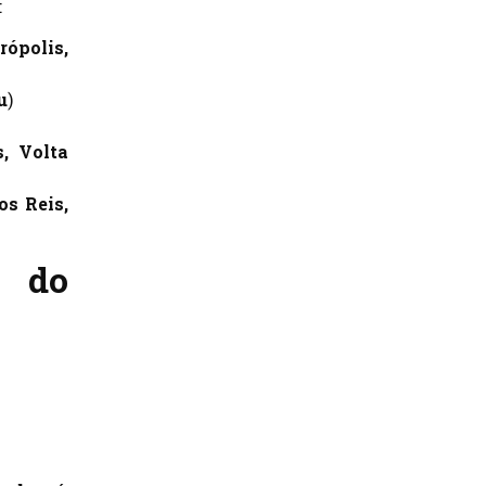
:
rópolis,
u
)
, Volta
os Reis,
 do