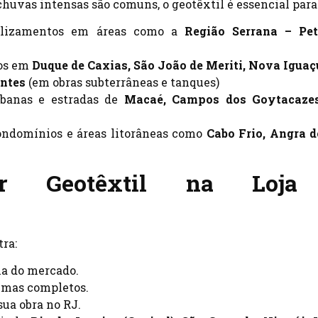
chuvas intensas são comuns, o geotêxtil é essencial para
slizamentos em áreas como a
Região Serrana – Pet
os em
Duque de Caxias, São João de Meriti, Nova Iguaç
ntes
(em obras subterrâneas e tanques)
banas e estradas de
Macaé, Campos dos Goytacazes
ndomínios e áreas litorâneas como
Cabo Frio, Angra d
r Geotêxtil na Loja
tra:
a do mercado.
emas completos.
sua obra no RJ.