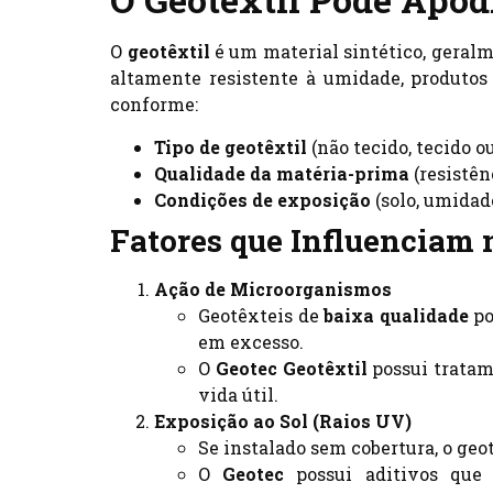
O
geotêxtil
é um material sintético, geralm
altamente resistente à umidade, produtos 
conforme:
Tipo de geotêxtil
(não tecido, tecido o
Qualidade da matéria-prima
(resistên
Condições de exposição
(solo, umidade
Fatores que Influenciam 
Ação de Microorganismos
Geotêxteis de
baixa qualidade
po
em excesso.
O
Geotec Geotêxtil
possui tratam
vida útil.
Exposição ao Sol (Raios UV)
Se instalado sem cobertura, o ge
O
Geotec
possui aditivos que 