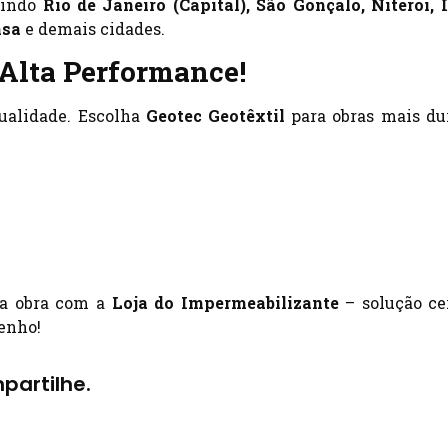
uindo
Rio de Janeiro (Capital), São Gonçalo, Niterói, I
nsa
e demais cidades.
 Alta Performance!
qualidade. Escolha
Geotec Geotêxtil
para obras mais du
ua obra com a
Loja do Impermeabilizante
– solução ce
enho!
partilhe.