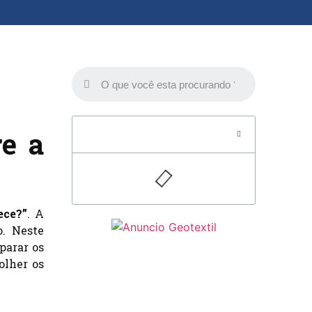
re a
Table of Contents
ece?”
. A
o. Neste
parar os
olher os