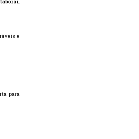
taboraí,
ráveis e
rta para