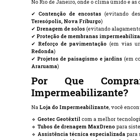
No Rio de Janeiro, onde o clima úmido e as 
✔
Contenção de encostas
(evitando de
Teresópolis, Nova Friburgo
)
✔
Drenagem de solos
(evitando alagament
✔
Proteção de membranas impermeabiliza
✔
Reforço de pavimentação
(em vias ur
Redonda
)
✔
Projetos de paisagismo e jardins
(em co
Araruama
)
Por Que Compra
Impermeabilizante?
Na
Loja do Impermeabilizante
, você encon
🔹
Geotec Geotêxtil
com a melhor tecnologi
🔹
Tubos de drenagem MaxDreno
para sist
🔹
Assistência técnica especializada
para 