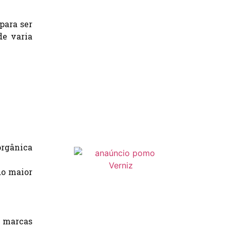
para ser
de varia
orgânica
do maior
 marcas