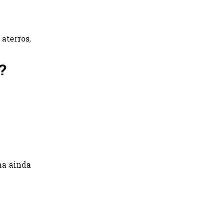
aterros,
?
na ainda