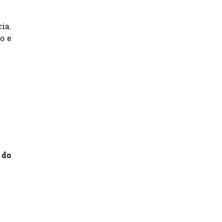
ia.
o e
 do