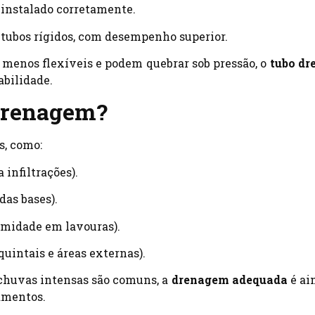
 instalado corretamente.
e tubos rígidos, com desempenho superior.
o menos flexíveis e podem quebrar sob pressão, o
tubo dr
abilidade.
Drenagem?
s, como:
 infiltrações).
das bases).
umidade em lavouras).
 quintais e áreas externas).
s chuvas intensas são comuns, a
drenagem adequada
é ai
amentos.