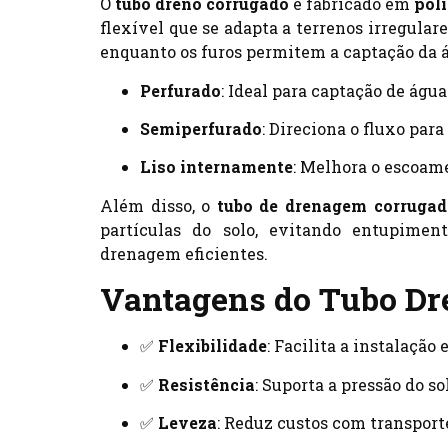
O
tubo dreno corrugado
é fabricado em
poli
flexível que se adapta a terrenos irregula
enquanto os furos permitem a captação da ág
Perfurado
: Ideal para captação de águ
Semiperfurado
: Direciona o fluxo para
Liso internamente
: Melhora o escoame
Além disso, o
tubo de drenagem corrugad
partículas do solo, evitando entupime
drenagem eficientes.
Vantagens do Tubo Dr
✅
Flexibilidade
: Facilita a instalação
✅
Resistência
: Suporta a pressão do s
✅
Leveza
: Reduz custos com transport