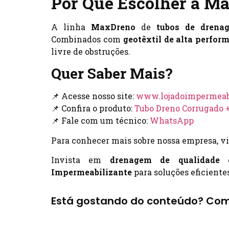
Por Que Escolher a M
A linha
MaxDreno
de
tubos de drena
Combinados com
geotêxtil de alta perfor
livre de obstruções.
Quer Saber Mais?
📌 Acesse nosso site:
www.lojadoimpermeabi
📌 Confira o produto:
Tubo Dreno Corrugado +
📌 Fale com um técnico:
WhatsApp
Para conhecer mais sobre nossa empresa, vi
Invista em
drenagem de qualidade
e
Impermeabilizante
para soluções eficiente
Está gostando do conteúdo? Com