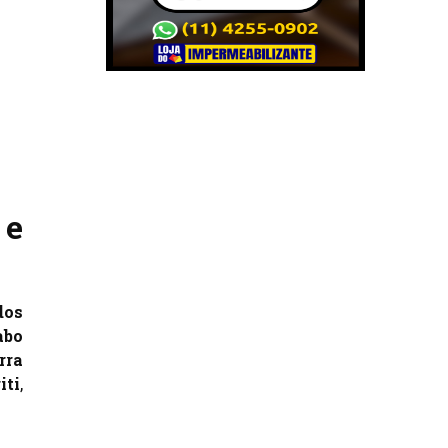
 e
dos
abo
rra
iti
,