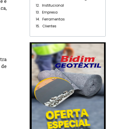
e e
Institucional
ca,
Empresa
Ferramentas
Clientes
ltra
 de