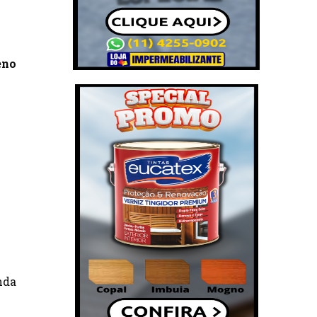
eno
nda