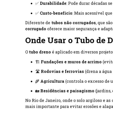
✅
Durabilidade
: Pode durar décadas se
✅
Custo-benefício
: Mais acessível qu
Diferente de
tubos não corrugados
, que sã
corrugado
oferece maior segurança e adapt
Onde Usar o Tubo de 
O
tubo dreno
é aplicado em diversos projeto
🏗️
Fundações e muros de arrimo
(evita
🛣️
Rodovias e ferrovias
(drena a água 
🌾
Agricultura
(controla o excesso de 
🏡
Residências e paisagismo
(jardins,
No Rio de Janeiro, onde o solo argiloso e a
mais importante para evitar erosões e alag