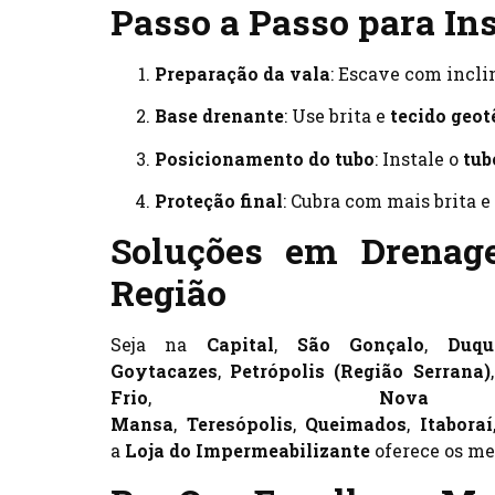
Passo a Passo para In
Preparação da vala
: Escave com incli
Base drenante
: Use brita e
tecido geot
Posicionamento do tubo
: Instale o
tub
Proteção final
: Cubra com mais brita e
Soluções em Drenag
Região
Seja na
Capital
,
São Gonçalo
,
Duqu
Goytacazes
,
Petrópolis (Região Serrana)
Frio
,
Nova
Mansa
,
Teresópolis
,
Queimados
,
Itaboraí
a
Loja do Impermeabilizante
oferece os me