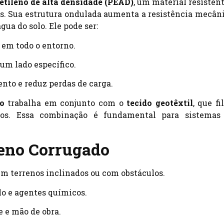
etileno de alta densidade (PEAD)
, um material resistent
res. Sua estrutura ondulada aumenta a resistência mecâni
ua do solo. Ele pode ser:
a em todo o entorno.
 um lado específico.
nto e reduz perdas de carga.
o
trabalha em conjunto com o
tecido geotêxtil
, que fi
ntos. Essa combinação é fundamental para sistemas
eno Corrugado
 em terrenos inclinados ou com obstáculos.
olo e agentes químicos.
e e mão de obra.