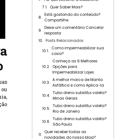
Quer Saber Mais?
Está gostando do conteúdo?
Compartilhe.
Deixe um comentário Cancelar
resposta
Posts Relacionados
ra
Como impermeabilizar sua
casa?
o
Conheça as 6 Melhores
Opções para
Impermeabilizar Lajes
A melhor marca de Manta
uas
Asfáltica e como Aplica-la
 ou
Tubo dreno substitui valeta?
ia,
Minas Gerais
ção
Tubo dreno substitui valeta?
Rio de Janeiro
Tubo dreno substitui valeta?
São Paulo
Quer receber todas as
novidades do nosso blog?