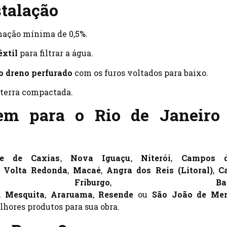
stalação
nação mínima de 0,5%.
êxtil
para filtrar a água.
o dreno perfurado
com os furos voltados para baixo.
 terra compactada.
em para o Rio de Janeiro
e de Caxias
,
Nova Iguaçu
,
Niterói
,
Campos 
,
Volta Redonda
,
Macaé
,
Angra dos Reis (Litoral)
,
C
 Friburgo
,
Ba
,
Mesquita
,
Araruama
,
Resende
ou
São João de Mer
lhores produtos para sua obra.