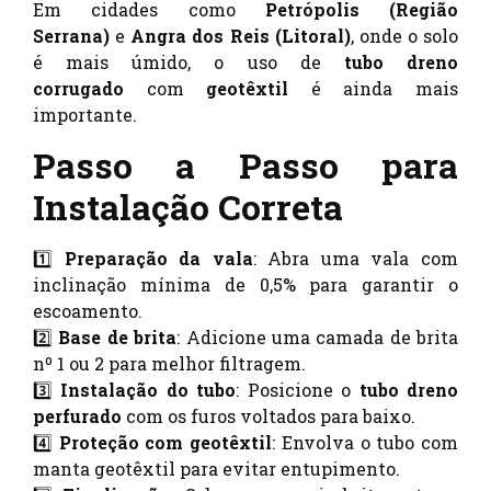
Em cidades como
Petrópolis (Região
Serrana)
e
Angra dos Reis (Litoral)
, onde o solo
é mais úmido, o uso de
tubo dreno
corrugado
com
geotêxtil
é ainda mais
importante.
Passo a Passo para
Instalação Correta
1️⃣
Preparação da vala
: Abra uma vala com
inclinação mínima de 0,5% para garantir o
escoamento.
2️⃣
Base de brita
: Adicione uma camada de brita
nº 1 ou 2 para melhor filtragem.
3️⃣
Instalação do tubo
: Posicione o
tubo dreno
perfurado
com os furos voltados para baixo.
4️⃣
Proteção com geotêxtil
: Envolva o tubo com
manta geotêxtil para evitar entupimento.