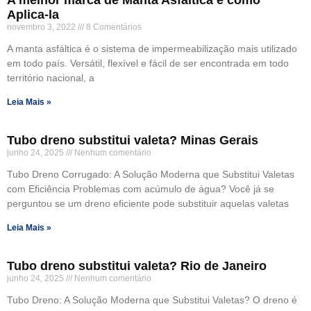
A melhor marca de Manta Asfáltica e como
Aplica-la
novembro 3, 2022
8 Comentários
A manta asfáltica é o sistema de impermeabilização mais utilizado
em todo país. Versátil, flexível e fácil de ser encontrada em todo
território nacional, a
Leia Mais »
Tubo dreno substitui valeta? Minas Gerais
junho 24, 2025
Nenhum comentário
Tubo Dreno Corrugado: A Solução Moderna que Substitui Valetas
com Eficiência Problemas com acúmulo de água? Você já se
perguntou se um dreno eficiente pode substituir aquelas valetas
Leia Mais »
Tubo dreno substitui valeta? Rio de Janeiro
junho 24, 2025
Nenhum comentário
Tubo Dreno: A Solução Moderna que Substitui Valetas? O dreno é