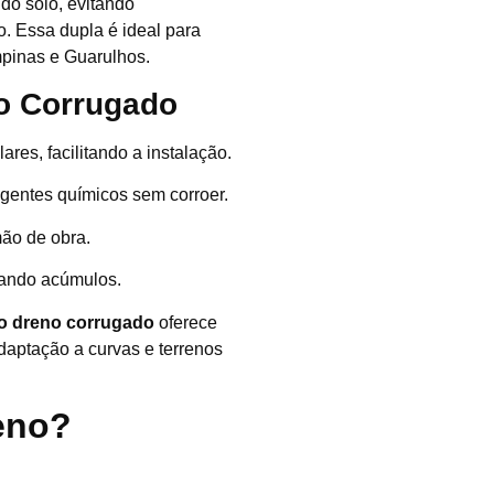
s do solo, evitando
o. Essa dupla é ideal para
pinas e Guarulhos.
o Corrugado
lares, facilitando a instalação.
agentes químicos sem corroer.
mão de obra.
tando acúmulos.
o dreno corrugado
oferece
aptação a curvas e terrenos
eno?