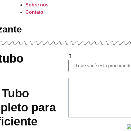
Sobre nós
Contato
zante
 tubo
o
Table of Contents
 Tubo
pleto para
iciente