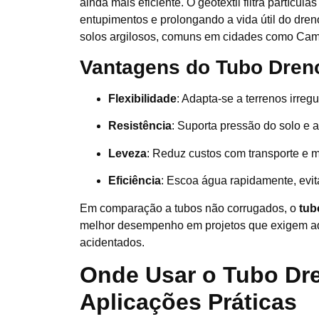
ainda mais eficiente. O geotêxtil filtra partícula
entupimentos e prolongando a vida útil do dren
solos argilosos, comuns em cidades como Cam
Vantagens do Tubo Dren
Flexibilidade
: Adapta-se a terrenos irregu
Resistência
: Suporta pressão do solo e 
Leveza
: Reduz custos com transporte e 
Eficiência
: Escoa água rapidamente, evi
Em comparação a tubos não corrugados, o
tub
melhor desempenho em projetos que exigem ad
acidentados.
Onde Usar o Tubo Dr
Aplicações Práticas