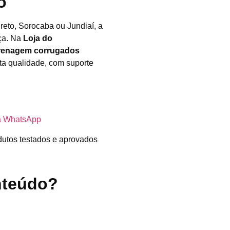
o
reto, Sorocaba ou Jundiaí, a
nça. Na
Loja do
drenagem corrugados
ta qualidade, com suporte
ra WhatsApp
dutos testados e aprovados
nteúdo?