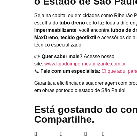
o Estado de São Paul
Seja na capital ou em cidades como Ribeirão P
escolha do
tubo dreno
certo faz toda a difere
Impermeabilizante
, você encontra
tubos de 
MaxDreno
,
tecido geotêxtil
e acessórios de al
técnico especializado.
👉
Quer saber mais?
Acesse nosso
site:
www.lojadoimpermeabilizante.com.br
📞
Fale com um especialista:
Clique aqui pa
Garanta a eficiência da sua drenagem com pro
em obras por todo o estado de São Paulo!
Está gostando do co
Compartilhe.