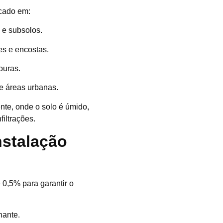
icado em:
 e subsolos.
s e encostas.
ouras.
 e áreas urbanas.
te, onde o solo é úmido,
filtrações.
nstalação
0,5% para garantir o
nante.