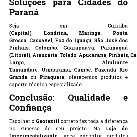
Soluções para Cidades do
Paraná
Seja em
Curitiba
(Capital)
,
Londrina
,
Maringá
,
Ponta
Grossa
,
Cascavel
,
Foz do Iguaçu
,
São José dos
Pinhais
,
Colombo
,
Guarapuava
,
Paranaguá
(Litoral)
,
Araucária
,
Toledo
,
Apucarana
,
Pinhais
,
C
Largo
,
Almirante
Tamandaré
,
Umuarama
,
Cambé
,
Fazenda Rio
Grande
ou
Piraquara
, oferecemos produtos e
suporte técnico especializado.
Conclusão: Qualidade e
Confiança
Escolher o
Geotextil
correto faz toda a diferença
no sucesso do seu projeto. Na
Loja do
Impermeabilizante
, você encontra produtos