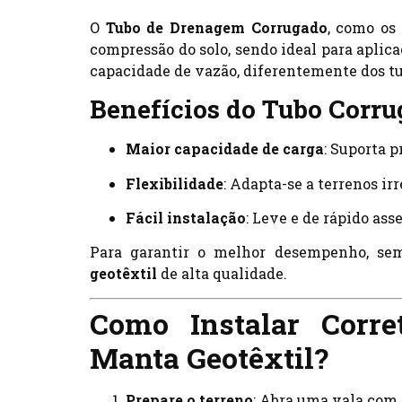
O
Tubo de Drenagem Corrugado
, como os
compressão do solo, sendo ideal para aplic
capacidade de vazão, diferentemente dos tu
Benefícios do Tubo Corru
Maior capacidade de carga
: Suporta 
Flexibilidade
: Adapta-se a terrenos ir
Fácil instalação
: Leve e de rápido as
Para garantir o melhor desempenho, s
geotêxtil
de alta qualidade.
Como Instalar Corr
Manta Geotêxtil?
Prepare o terreno
: Abra uma vala com 