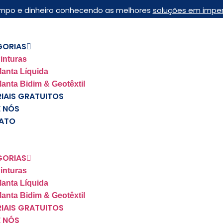
mpo e dinheiro conhecendo as melhores
soluções em impe
GORIAS
inturas
anta Líquida
anta Bidim & Geotêxtil
IAIS GRATUITOS
 NÓS
ATO
GORIAS
inturas
anta Líquida
anta Bidim & Geotêxtil
IAIS GRATUITOS
 NÓS