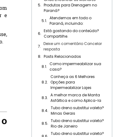
Produtos para Drenagem no
com
Paraná?
r e
Atendemos em todo o
Paraná, incluindo:
Está gostando do conteúdo?
se,
Compartilhe.
o.
Deixe um comentário Cancelar
resposta
Posts Relacionados
Como impermeabilizar sua
casa?
Conheça as 6 Melhores
Opções para
Impermeabilizar Lajes
A melhor marca de Manta
Asfáltica e como Aplica-la
Tubo dreno substitui valeta?
Minas Gerais
 o
Tubo dreno substitui valeta?
Rio de Janeiro
Tubo dreno substitui valeta?