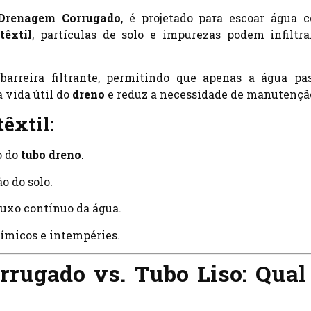
Drenagem Corrugado
, é projetado para escoar água 
têxtil
, partículas de solo e impurezas podem infiltra
rreira filtrante, permitindo que apenas a água pas
 vida útil do
dreno
e reduz a necessidade de manutençã
êxtil:
o do
tubo dreno
.
o do solo.
fluxo contínuo da água.
uímicos e intempéries.
rugado vs. Tubo Liso: Qual