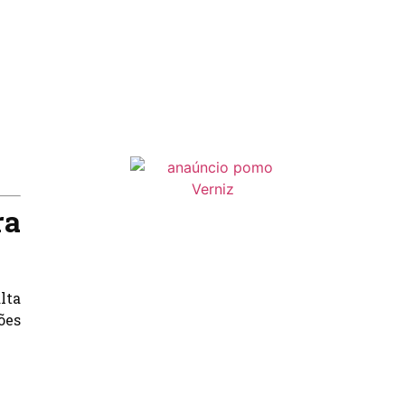
ra
lta
ões