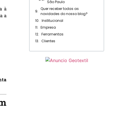
São Paulo
a à
Quer receber todas as
novidades do nosso blog?
a a
Institucional
Empresa
Ferramentas
Clientes
nta
om