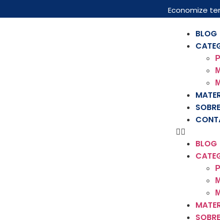
Economize te
BLOG
CATE
P
M
M
MATER
SOBRE
CONT
BLOG
CATE
P
M
M
MATER
SOBRE