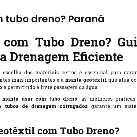
 tubo dreno? Paraná
 com Tubo Dreno? Gu
a Drenagem Eficiente
a escolha dos materiais certos é essencial para garan
entes mais importantes é a
manta geotêxtil
, que atua c
o
e permitindo a livre passagem da água.
l manta usar com tubo dreno
, as melhores práticas
om
tubos de drenagem corrugados
garante um sist
eotêxtil com Tubo Dreno?