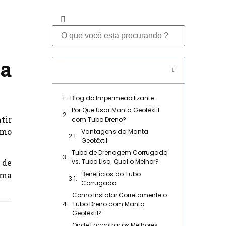
ia
Table of Contents
Blog do Impermeabilizante
Por Que Usar Manta Geotêxtil
tir
com Tubo Dreno?
omo
Vantagens da Manta
Geotêxtil:
Tubo de Drenagem Corrugado
 de
vs. Tubo Liso: Qual o Melhor?
ema
Benefícios do Tubo
Corrugado:
Como Instalar Corretamente o
Tubo Dreno com Manta
Geotêxtil?
Onde Encontrar os Melhores