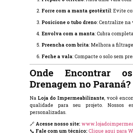
Forre com a manta geotêxtil
: Evite c
Posicione o tubo dreno
: Centralize na 
Envolva com a manta
: Cubra complet
Preencha com brita
: Melhora a filtrag
Feche a vala
: Compacte o solo sem pr
Onde Encontrar o
Drenagem no Paraná?
Na
Loja do Impermeabilizante
, você enco
qualidade para seu projeto. Nossos e
personalizadas.
🔗
Acesse nosso site:
www.lojadoimpermeab
📞
Fale com um técnico:
Clique aqui para 