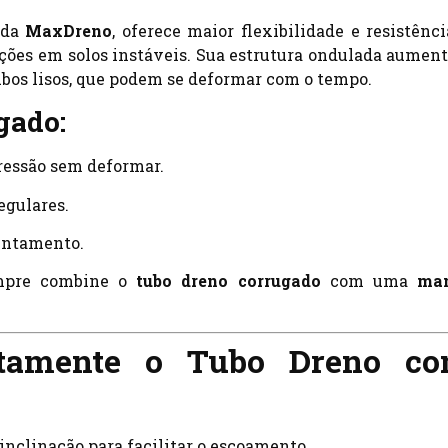
 da
MaxDreno
, oferece maior flexibilidade e resistênci
ações em solos instáveis. Sua estrutura ondulada aument
bos lisos, que podem se deformar com o tempo.
gado:
pressão sem deformar.
regulares.
sentamento.
empre combine o
tubo dreno corrugado
com uma
ma
etamente o Tubo Dreno c
inclinação para facilitar o escoamento.