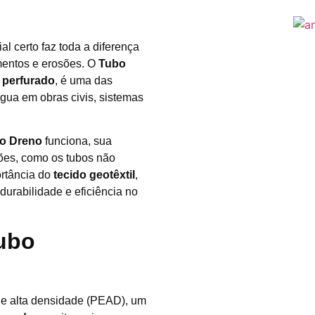
al certo faz toda a diferença
amentos e erosões. O
Tubo
 perfurado
, é uma das
gua em obras civis, sistemas
o Dreno
funciona, sua
ções, como os tubos não
ortância do
tecido geotêxtil
,
urabilidade e eficiência no
ubo
?
 de alta densidade (PEAD), um