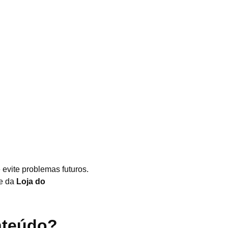
e evite problemas futuros.
se da
Loja do
nteúdo?