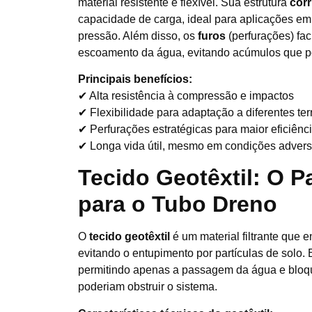
material resistente e flexível. Sua estrutura
cor
capacidade de carga, ideal para aplicações em 
pressão. Além disso, os
furos
(perfurações) fac
escoamento da água, evitando acúmulos que po
Principais benefícios:
✔ Alta resistência à compressão e impactos
✔ Flexibilidade para adaptação a diferentes te
✔ Perfurações estratégicas para maior eficiênc
✔ Longa vida útil, mesmo em condições adver
Tecido Geotêxtil: O Pa
para o Tubo Dreno
O
tecido geotêxtil
é um material filtrante que 
evitando o entupimento por partículas de solo.
permitindo apenas a passagem da água e blo
poderiam obstruir o sistema.