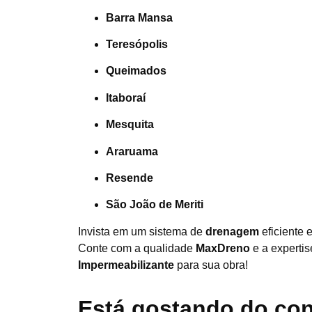
Barra Mansa
Teresópolis
Queimados
Itaboraí
Mesquita
Araruama
Resende
São João de Meriti
Invista em um sistema de
drenagem
eficiente 
Conte com a qualidade
MaxDreno
e a experti
Impermeabilizante
para sua obra!
Está gostando do co