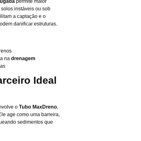
rugada
permite maior
solos instáveis ou sob
ilitam a captação e o
dem danificar estruturas.
rrenos
ia na
drenagem
sas
rceiro Ideal
envolve o
Tubo MaxDreno
,
 Ele age como uma barreira,
queando sedimentos que