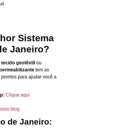
al
hor Sistema
de Janeiro?
,
tecido geotêxtil
ou
permeabilizante
tem as
 prontos para ajudar você a
p:
Clique aqui
nosso blog
o de Janeiro: